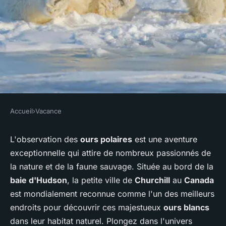
Accueil
›
Vacance
VACANCE
Où participer à une expédition
L'observation des
ours polaires
est une aventure
exceptionnelle qui attire de nombreux passionnés de
d'observation des ours
la nature et de la faune sauvage. Située au bord de la
polaires à Churchill, Canada?
baie d'Hudson
, la petite ville de
Churchill
au
Canada
est mondialement reconnue comme l'un des meilleurs
Naël
•
28 juin 2024
•
6 min de lecture
endroits pour découvrir ces majestueux
ours blancs
dans leur habitat naturel. Plongez dans l'univers