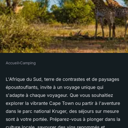
Accueil
›
Camping
CAMPING
Voyage en Afrique du Sud :
L'Afrique du Sud, terre de contrastes et de paysages
époustouflants, invite à un voyage unique qui
découvrez des séjours sur
s'adapte à chaque voyageur. Que vous souhaitiez
mesure
explorer la vibrante Cape Town ou partir à l'aventure
dans le parc national Kruger, des séjours sur mesure
Naël
•
20 janvier 2025
•
3 min de lecture
sont à votre portée. Préparez-vous à plonger dans la
culture locale, savourer des vins renommés et