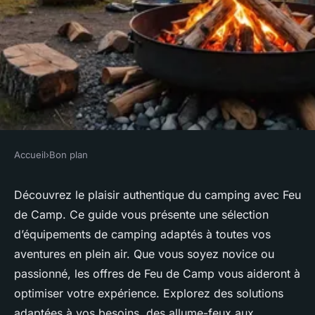
Accueil
›
Bon plan
BON PLAN
Découvrez l'univers du
Découvrez le plaisir authentique du camping avec Feu
de Camp. Ce guide vous présente une sélection
camping avec Feu de Camp et
d’équipements de camping adaptés à toutes vos
ses offres
aventures en plein air. Que vous soyez novice ou
passionné, les offres de Feu de Camp vous aideront à
Naël
•
20 janvier 2025
•
4 min de lecture
optimiser votre expérience. Explorez des solutions
adaptées à vos besoins, des allume-feux aux